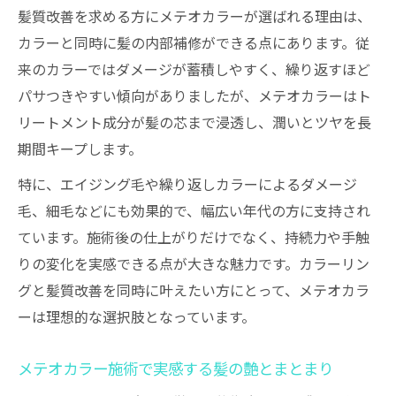
メテオカラーで実現するうるツヤ髪の秘訣
髪質改善を求める方にメテオカラーが選ばれる理由は、
髪質改善を叶える最新メテオカラー施術法
カラーと同時に髪の内部補修ができる点にあります。従
来のカラーではダメージが蓄積しやすく、繰り返すほど
ダメージを抑えるメテオカラーのポイント
パサつきやすい傾向がありましたが、メテオカラーはト
解説
リートメント成分が髪の芯まで浸透し、潤いとツヤを長
髪質改善のプロが推奨するメテオカラーメ
期間キープします。
ニュー
メテオカラーと従来の施術の違いを比較
特に、エイジング毛や繰り返しカラーによるダメージ
毛、細毛などにも効果的で、幅広い年代の方に支持され
髪質改善とメテオカラーの効果的な続け方
ています。施術後の仕上がりだけでなく、持続力や手触
メテオカラーの効果を最大化する継続方法
りの変化を実感できる点が大きな魅力です。カラーリン
髪質改善を持続させるメテオカラーの通い
グと髪質改善を同時に叶えたい方にとって、メテオカラ
方
ーは理想的な選択肢となっています。
理想の髪質へ導くメテオカラーの周期目安
メテオカラー施術の最適なタイミングとは
メテオカラー施術で実感する髪の艶とまとまり
髪質改善とメテオカラーの相乗効果を解説