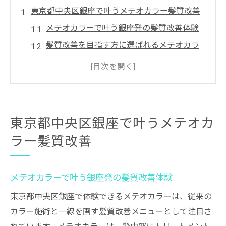
東京都中央区銀座で叶うメテオカラー髪質改善
メテオカラーで叶う銀座発の髪質改善体験
髪質改善を目指す方に選ばれるメテオカラ
ー
メテオカラー施術で実感する髪の艶とまと
まり
東京都中央区銀座の新定番メテオカラー効
東京都中央区銀座で叶うメテオカ
果
ラー髪質改善
髪質改善に最適なメテオカラーの理由とは
髪質に悩む方に選ばれるメテオカラー体験
メテオカラーで髪質の悩みを根本から解決
メテオカラーで叶う銀座発の髪質改善体験
うねりやパサつき対策に選ばれるメテオカ
東京都中央区銀座で体験できるメテオカラーは、従来の
ラー
カラー施術と一線を画す髪質改善メニューとして注目さ
カラー褪色もケアできるメテオカラー体験