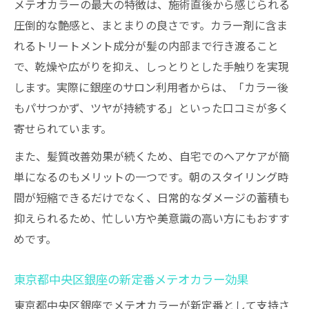
メテオカラーの最大の特徴は、施術直後から感じられる
自分に合うメテオカラー施術選びのポイント
圧倒的な艶感と、まとまりの良さです。カラー剤に含ま
髪質改善に最適なメテオカラー施術の選び
れるトリートメント成分が髪の内部まで行き渡ること
方
で、乾燥や広がりを抑え、しっとりとした手触りを実現
髪悩みに合わせたメテオカラーの提案ポイ
します。実際に銀座のサロン利用者からは、「カラー後
ント
もパサつかず、ツヤが持続する」といった口コミが多く
寄せられています。
メテオカラーで叶える理想の艶髪選びのコ
ツ
また、髪質改善効果が続くため、自宅でのヘアケアが簡
自分に合うメテオカラーの見極め方を解説
単になるのもメリットの一つです。朝のスタイリング時
間が短縮できるだけでなく、日常的なダメージの蓄積も
カラーと髪質改善を両立する施術方法の選
抑えられるため、忙しい方や美意識の高い方にもおすす
定
めです。
東京都中央区銀座の新定番メテオカラー効果
東京都中央区銀座でメテオカラーが新定番として支持さ