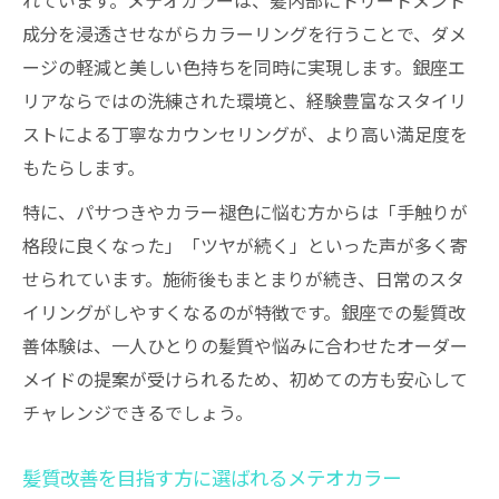
れています。メテオカラーは、髪内部にトリートメント
談
成分を浸透させながらカラーリングを行うことで、ダメ
ージの軽減と美しい色持ちを同時に実現します。銀座エ
メテオカラーが支持される理由と口コミ紹
リアならではの洗練された環境と、経験豊富なスタイリ
介
ストによる丁寧なカウンセリングが、より高い満足度を
髪質改善後の日常ケアとメテオカラーの関
もたらします。
係
特に、パサつきやカラー褪色に悩む方からは「手触りが
メテオカラーならではの持続力の秘密
格段に良くなった」「ツヤが続く」といった声が多く寄
メテオカラーが髪質改善で長持ちする理由
せられています。施術後もまとまりが続き、日常のスタ
艶髪を長く保つメテオカラーの仕組み
イリングがしやすくなるのが特徴です。銀座での髪質改
髪質改善と持続力を両立するメテオカラー
善体験は、一人ひとりの髪質や悩みに合わせたオーダー
カラーの褪色を防ぐ最新メテオカラーテク
メイドの提案が受けられるため、初めての方も安心して
ニック
チャレンジできるでしょう。
施術後の美しさが続くメテオカラーの特徴
うるツヤ髪を目指すなら髪質改善の方法を解説
髪質改善を目指す方に選ばれるメテオカラー