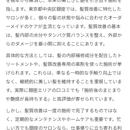
を根本から解消し、本来の美しさと艶を引き出す施術を
指します。東京都中央区銀座では、髪質改善に特化した
髪質改善ストレートで朝のセットが楽にな
サロンが多く、個々の髪の状態や悩みに合わせたオーダ
る理由
ーメイドのケアが主流となっています。髪質改善の基本
専門店で受ける髪質改善ストレートの満足
は、髪内部の水分やタンパク質バランスを整え、外部か
度
らのダメージを最小限に抑えることにあります。
銀座で選ぶ髪質改善トリートメントの特徴
具体的な方法としては、髪の内部補修成分を配合したト
銀座の髪質改善トリートメントが高評価の
リートメントや、髪質改善専用の薬剤を使った施術が挙
理由
げられます。これらは、単なる一時的な手触り向上では
髪質改善トリートメントと市販品の違いを
なく、継続的に美しい髪を維持することを重視していま
解説
す。実際に銀座エリアの口コミでも「施術後のまとまり
専門店トリートメントの効果と持続力に注
や艶感が長持ちする」と高評価が寄せられています。
目
しかし、髪質改善は一度の施術で完了するものではな
髪質改善で選ばれる銀座トリートメントの
く、定期的なメンテナンスやホームケアも重要です。忙
魅力
しい方でも銀座のサロンなら、仕事帰りに立ち寄れる利