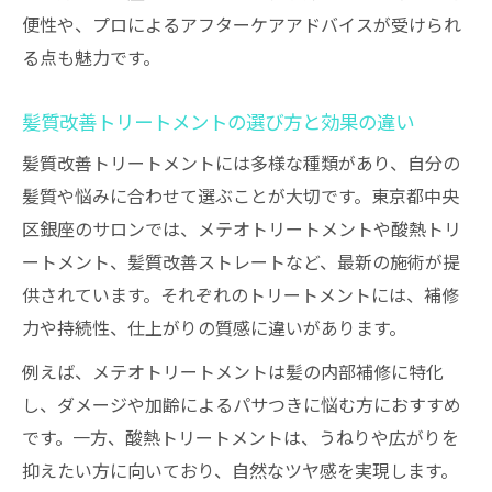
髪質改善トリートメントで叶う理想の髪質
便性や、プロによるアフターケアアドバイスが受けられ
髪質改善を求めるなら知っておきたいケア法
る点も魅力です。
髪質改善のための毎日のケアポイント解説
自宅でできる髪質改善トリートメント習慣
髪質改善トリートメントの選び方と効果の違い
髪質改善の持続力を高めるプロのアドバイ
髪質改善トリートメントには多様な種類があり、自分の
ス
髪質や悩みに合わせて選ぶことが大切です。東京都中央
サロン帰りの艶髪を保つ髪質改善ケア法
区銀座のサロンでは、メテオトリートメントや酸熱トリ
髪質改善効果を長持ちさせるホームケア術
ートメント、髪質改善ストレートなど、最新の施術が提
供されています。それぞれのトリートメントには、補修
失敗しない髪質改善サロン選びの秘訣を解説
力や持続性、仕上がりの質感に違いがあります。
髪質改善サロン比較で注目すべき選び方の
コツ
例えば、メテオトリートメントは髪の内部補修に特化
し、ダメージや加齢によるパサつきに悩む方におすすめ
口コミ重視で探す髪質改善サロンの選択基
です。一方、酸熱トリートメントは、うねりや広がりを
準
抑えたい方に向いており、自然なツヤ感を実現します。
髪質改善専門店の特徴と予約前のチェック