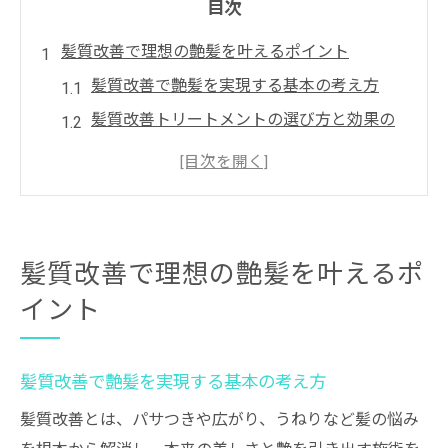
目次
髪質改善で理想の艶髪を叶えるポイント
髪質改善で艶髪を実現する基本の考え方
髪質改善トリートメントの選び方と効果の
違い
銀座の髪質改善専門店が人気の理由とは
トリートメントのみで髪質改善できるのか
徹底解説
髪質改善で理想の艶髪を叶えるポ
髪質改善を成功させるサロンの選び方ポイ
イント
ント
話題の髪質改善ストレートが注目される理由
髪質改善ストレートの特徴と効果の魅力
髪質改善で艶髪を実現する基本の考え方
銀座で人気の髪質改善ストレート施術とは
髪質改善とは、パサつきや広がり、うねりなど髪の悩み
縮毛矯正との違いを髪質改善目線で比較