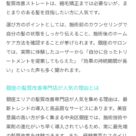
髪質改善ストレートは、縮毛矯正までは必要ないが、ま
事項
とまりのある髪を目指したい方に人気です。
髪質改善で外せないサロン選びの失敗例と
対策
選び方のポイントとしては、施術前のカウンセリングで
自分の髪の状態をしっかり伝えること、施術後のホーム
施術内容や価格で髪質改善サロンを徹底比
ケア方法を確認することが挙げられます。銀座のサロン
較
では、実際に体験したユーザーから「自分に合ったトリ
口コミでも人気の髪質改善施術とは何か
ートメントを提案してもらえた」「効果の持続期間が長
口コミ評価が高い髪質改善施術の共通点
い」といった声も多く聞かれます。
髪質改善トリートメントの口コミポイント
紹介
銀座の髪質改善専門店が人気の理由とは
実際に人気の髪質改善ストレート施術とは
銀座エリアの髪質改善専門店が人気を集める理由は、最
髪質改善専門店の口コミを参考にした選び
新トレンドの導入と高品質なサービスにあります。美容
方
意識の高い方が多く集まる中央区銀座では、施術技術や
口コミで話題の髪質改善施術を徹底チェッ
薬剤の進化がいち早く導入されているため、常に最先端
ク
の髪質改善を体験できます。また、経験豊富なスタイリ