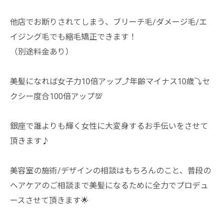
他店でお断りされてしまう、ブリーチ毛/ダメージ毛/エ
イジング毛でも縮毛矯正できます！
（別途料金あり）
美髪になれば女子力10倍アップ⤴️年齢マイナス10歳⤵️セ
クシー度合100倍アップ💯
銀座で誰よりも輝く女性に大変身するお手伝いをさせて
頂きます♪
美容室の施術/デザインの相談はもちろんのこと、普段の
ヘアケアのご相談まで美髪になるために全力でプロデュ
ースさせて頂きます🌟