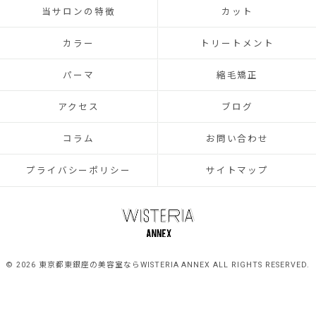
当サロンの特徴
カット
カラー
トリートメント
パーマ
縮毛矯正
アクセス
ブログ
コラム
お問い合わせ
プライバシーポリシー
サイトマップ
© 2026 東京都東銀座の美容室ならWISTERIA ANNEX ALL RIGHTS RESERVED.