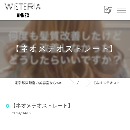
【ネオメテオストレート】
東京都東銀座の美容室ならWISTERIA ANNEX
ブログ
【ネオメテオストレート】
【ネオメテオストレート】
2024/04/09