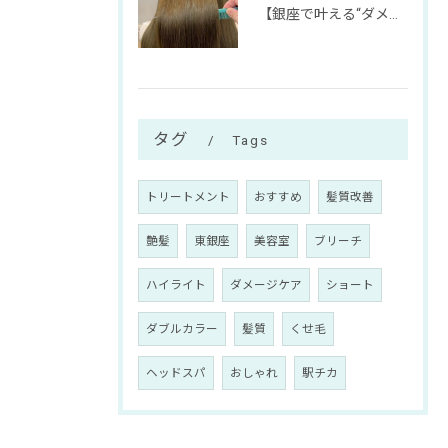
【銀座で叶える“ダメージ体感ゼロ”の絹髪体験】
タグ
Tags
トリートメント
おすすめ
髪質改善
艶髪
東銀座
美容室
ブリーチ
ハイライト
ダメージケア
ショート
ダブルカラー
髪質
くせ毛
ヘッドスパ
おしゃれ
駅チカ