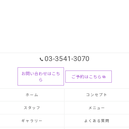
03-3541-3070
お問い合わせはこち
ご予約はこちら
ら
ホーム
コンセプト
スタッフ
メニュー
ギャラリー
よくある質問