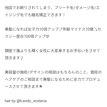
他店でお断りされてしまう、ブリーチ毛/ダメージ毛/エ
イジング毛でも縮毛矯正できます！
美髪になれば女子力10倍アップ⤴️年齢マイナス10歳⤵️セ
クシー度合100倍アップ💯
銀座で誰よりも輝く女性に大変身するお手伝いをさせて
頂きます♪
美容室の施術/デザインの相談はもちろんのこと、普段の
ヘアケアのご相談まで美髪になるために全力でプロデュ
ースさせて頂きます🌟
hair by @h.endo_wisteria