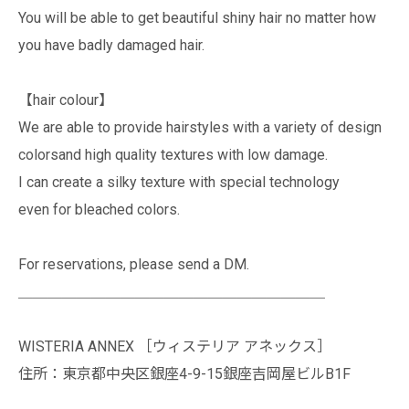
You will be able to get beautiful shiny hair no matter how
you have badly damaged hair.
【hair colour】
We are able to provide hairstyles with a variety of design
colorsand high quality textures with low damage.
I can create a silky texture with special technology
even for bleached colors.
For reservations, please send a DM.
＿＿＿＿＿＿＿＿＿＿＿＿＿＿＿＿＿＿＿＿＿
WISTERIA ANNEX ［ウィステリア アネックス］
住所：東京都中央区銀座4-9-15銀座吉岡屋ビルB1F