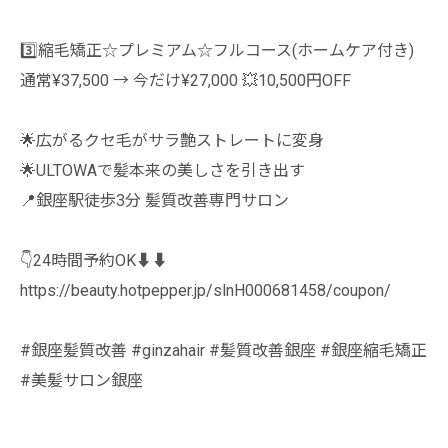
3️⃣縮毛矯正☆プレミアム☆フルコース(ホームケア付き)
通常¥37,500 → 今だけ¥27,000 💥10,500円OFF
🌟広がるクセ毛がサラ艶ストレートに変身
🌟ULTOWAで髪本来の美しさを引き出す
📍銀座駅徒歩3分 髪質改善専門サロン
👇24時間予約OK⬇️⬇️
https://beauty.hotpepper.jp/slnH000681458/coupon/
#銀座髪質改善 #ginzahair #髪質改善銀座 #銀座縮毛矯正
#美髪サロン銀座