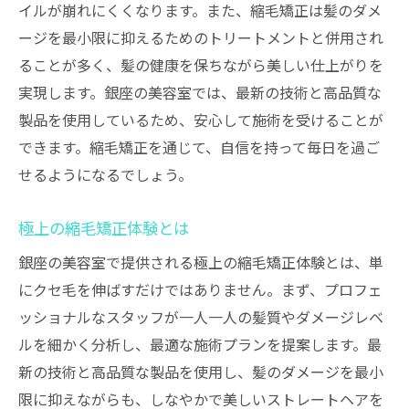
イルが崩れにくくなります。また、縮毛矯正は髪のダメ
使用される高品質な製品の紹介
ージを最小限に抑えるためのトリートメントと併用され
製品の選定基準
ることが多く、髪の健康を保ちながら美しい仕上がりを
高品質な製品による効果と特徴
実現します。銀座の美容室では、最新の技術と高品質な
製品と技術の相乗効果
製品を使用しているため、安心して施術を受けることが
お客様の安心と信頼を得るために
できます。縮毛矯正を通じて、自信を持って毎日を過ご
せるようになるでしょう。
高品質な製品の使用例とその効果
銀座で輝きを増すための美容室選びのポイント
極上の縮毛矯正体験とは
美容室選びのポイントとは
銀座の美容室で提供される極上の縮毛矯正体験とは、単
銀座の美容室の比較と選び方
にクセ毛を伸ばすだけではありません。まず、プロフェ
口コミと評判の確認
ッショナルなスタッフが一人一人の髪質やダメージレベ
実際の体験に基づく選び方
ルを細かく分析し、最適な施術プランを提案します。最
事前カウンセリングの重要性
新の技術と高品質な製品を使用し、髪のダメージを最小
美容室選びでの失敗事例とその対策
限に抑えながらも、しなやかで美しいストレートヘアを