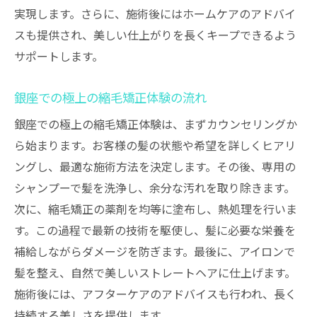
美容室での縮毛矯正がもたらす髪の美しさ
実現します。さらに、施術後にはホームケアのアドバイ
スも提供され、美しい仕上がりを長くキープできるよう
縮毛矯正で得られる美しい髪
サポートします。
美しさを保つためのケア方法
縮毛矯正の持続期間とその後のケア
銀座での極上の縮毛矯正体験の流れ
縮毛矯正による髪の質感改善
銀座での極上の縮毛矯正体験は、まずカウンセリングか
髪の美しさを引き立てるスタイリング
ら始まります。お客様の髪の状態や希望を詳しくヒアリ
お客様の美しさを引き出す施術
ングし、最適な施術方法を決定します。その後、専用の
銀座の美容室で理想のストレートヘアを手に入
シャンプーで髪を洗浄し、余分な汚れを取り除きます。
れる方法
次に、縮毛矯正の薬剤を均等に塗布し、熱処理を行いま
理想のストレートヘアの条件
す。この過程で最新の技術を駆使し、髪に必要な栄養を
銀座の美容室での施術の流れ
補給しながらダメージを防ぎます。最後に、アイロンで
髪を整え、自然で美しいストレートヘアに仕上げます。
理想のストレートヘアを実現する技術
施術後には、アフターケアのアドバイスも行われ、長く
施術前の準備とアドバイス
持続する美しさを提供します。