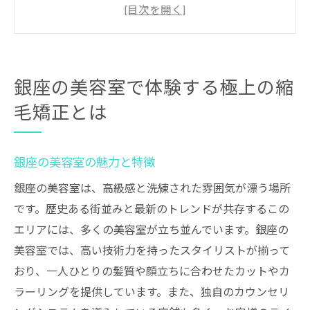
極上の縮毛矯正体験とは
銀座での極上の縮毛矯正体験の流れ
他の施術との違い
ご利用いただいたお客様の声
銀座の美容室で体験する極上の縮
プロフェッショナルなスタッフによる理想のス
毛矯正とは
トレートヘア
プロフェッショナルなスタッフのご紹介
銀座の美容室の魅力と特徴
縮毛矯正技術のポイント
銀座の美容室は、高級感と洗練された雰囲気が漂う場所
スタッフの研修と技術向上
です。歴史ある街並みと最新のトレンドが共存するこの
理想のストレートヘアの実現方法
エリアには、多くの美容室が立ち並んでいます。銀座の
スタッフの施術に対するこだわり
美容室では、高い技術力を持ったスタイリストが揃って
カウンセリングでのポイント
おり、一人ひとりの髪質や顔立ちに合わせたカットやカ
最新技術を駆使した銀座の美容室の縮毛矯正
ラーリングを提供しています。また、独自のカウンセリ
最新技術の導入背景