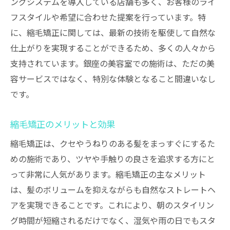
ングシステムを導入している店舗も多く、お客様のライ
縮毛矯正における最新技術の活用例
フスタイルや希望に合わせた提案を行っています。特
に、縮毛矯正に関しては、最新の技術を駆使して自然な
最新技術による髪へのダメージ軽減
仕上がりを実現することができるため、多くの人々から
最新技術を用いた施術の流れ
支持されています。銀座の美容室での施術は、ただの美
最新技術の効果と持続力
容サービスではなく、特別な体験となること間違いなし
技術革新と今後の展望
です。
縮毛矯正で実現する髪質改善と自然な仕上がり
髪質改善の重要性
縮毛矯正のメリットと効果
自然な仕上がりを実現する方法
縮毛矯正は、クセやうねりのある髪をまっすぐにするた
縮毛矯正後の髪の手入れ
めの施術であり、ツヤや手触りの良さを追求する方にと
髪質改善の具体的な効果
って非常に人気があります。縮毛矯正の主なメリット
は、髪のボリュームを抑えながらも自然なストレートヘ
自然な仕上がりを保つコツ
アを実現できることです。これにより、朝のスタイリン
お客様の体験談とその変化
グ時間が短縮されるだけでなく、湿気や雨の日でもスタ
高品質な製品で提供する極上の縮毛矯正体験