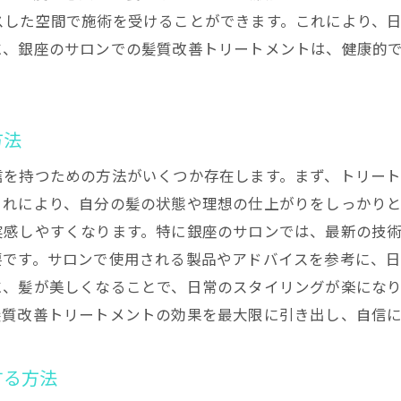
スした空間で施術を受けることができます。これにより、
銀座で髪質改善トリートメントを受ける利点
に、銀座のサロンでの髪質改善トリートメントは、健康的
銀座で人気の髪質改善サロンを徹底解説
銀座の人気髪質改善サロンの特徴
おすすめの髪質改善サロン紹介
方法
銀座のサロン選びで考慮すべきポイント
信を持つための方法がいくつか存在します。まず、トリー
髪質改善サロンの最新トレンド
これにより、自分の髪の状態や理想の仕上がりをしっかり
銀座で評判の高い髪質改善サロン
実感しやすくなります。特に銀座のサロンでは、最新の技
髪質改善サロンの選び方ガイド
要です。サロンで使用される製品やアドバイスを参考に、
髪質改善トリートメントの効果を最大限に引き出す方
に、髪が美しくなることで、日常のスタイリングが楽にな
髪質改善トリートメント前の準備
髪質改善トリートメントの効果を最大限に引き出し、自信
トリートメント後のケア方法
髪質改善効果を持続させるためのコツ
する方法
自宅でできる髪質改善のサポート方法