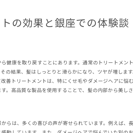
髪質改善トリートメントの価格帯
銀座のサロンのアクセス情報
ントの効果と銀座での体験談
髪質改善トリートメント利用者の口コミ
銀座での髪質改善トリートメントの予約方法
おすすめサロンの特典情報
から健康を取り戻すことにあります。通常のトリートメン
。その結果、髪はしっとりと滑らかになり、ツヤが増しま
質改善トリートメントは、特にくせ毛やダメージヘアに悩
ます。高品質な製品を使用することで、髪の内部から美し
様からは、多くの喜びの声が寄せられています。例えば、
と感動しています。また、ダメージヘアで悩んでいた別の