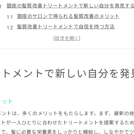
銀座の髪質改善トリートメントで新しい自分を発見す
銀座のサロンで得られる髪質改善のメリット
髪質改善トリートメントで自信を持つ方法
銀座の髪質改善サロンでリフレッシュする方法
髪質改善トリートメントで期待できる変化
銀座の美容院で髪質改善を始める理由
髪質改善トリートメントで新しい自分に出会う
ートメントで新しい自分を発
髪質改善トリートメントの効果と銀座での体験談
髪質改善トリートメントの効果とは？
銀座で実際に体験したお客様の声
リット
髪質改善トリートメントの長期的な効果
メントは、多くのメリットをもたらします。まず、最新の
銀座のサロンでの髪質改善体験談
ストが一人ひとりに合わせたトリートメントを提案するた
髪質改善トリートメントの効果を感じる瞬間
とで、髪に必要な栄養素をしっかりと補給し、しなやかで