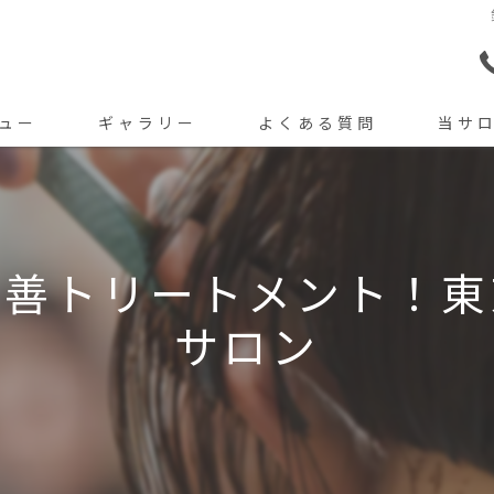
ュー
ギャラリー
よくある質問
当サ
カット
カラー
改善トリートメント！東
トリート
サロン
パーマ
縮毛矯正