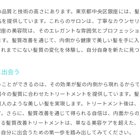
髪質改善トリートメントのビフォーアフター
の品質と技術の高さにあります。東京都中央区銀座には、
初めてのトリートメントで感じた効果
品を提供しています。これらのサロンは、丁寧なカウンセ
銀座での髪質改善トリートメントの感想
銀座の美容院は、そのエレガントな雰囲気とプロフェッシ
初めての髪質改善に挑戦する方法
ます。髪質改善を通じて、内側から健康で美しい髪を手に
髪質改善トリートメントが銀座で人気の理由とは
これまでにない髪質の変化を体験し、自分自身を新たに見
銀座の髪質改善トリートメントの魅力
多くの人が銀座を選ぶ理由
に出会う
髪質改善トリートメントの革新的な技術
うことができるのは、その効果が髪の内側から現れるから
銀座のサロンが提供する特別なサービス
個々の髪質に合わせたトリートメントを提供しています。
髪質改善トリートメントの人気の秘密
別人のような美しい髪を実現します。トリートメント後は
銀座で髪質改善が愛される理由
す。さらに、髪質改善を通じて得られる自信は、内面から
銀座のおすすめ髪質改善トリートメント完全ガイド
する髪質改善トリートメントは、単なる美容ケアを超えた
銀座でおすすめの髪質改善メニュー
い自分に出会うための第一歩を踏み出してみてください。