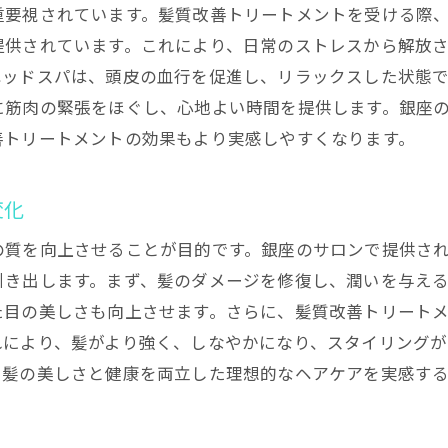
重要視されています。髪質改善トリートメントを受ける際
髪質改善トリートメントの効果を高める製品
提供されています。これにより、日常のストレスから解放
美容院でのアドバイスを活用する方法
ヘッドスパは、頭皮の血行を促進し、リラックスした状態
銀座の髪質改善トリートメントで得られる美髪の秘密
に筋肉の緊張をほぐし、心地よい時間を提供します。銀座
銀座のサロンで使用される特別なトリートメント
善トリートメントの効果もより実感しやすくなります。
髪質改善トリートメントの成分解析
変化
美髪を維持するための生活習慣
銀座のプロフェッショナルの技術
の質を向上させることが目的です。銀座のサロンで提供さ
髪質改善トリートメントの隠れた効果
引き出します。まず、髪のダメージを修復し、潤いを与え
た目の美しさも向上させます。さらに、髪質改善トリート
髪質改善で得られる美髪の秘訣
れにより、髪がより強く、しなやかになり、スタイリング
初めての髪質改善トリートメント体験記銀座編
、髪の美しさと健康を両立した理想的なヘアケアを実感す
初めての髪質改善トリートメントの流れ
銀座のサロンでのカウンセリング体験