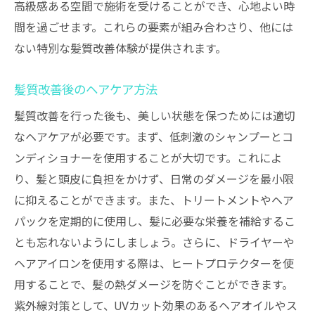
スタッフの豊富な知識と経験が生む信頼
高級感ある空間で施術を受けることができ、心地よい時
髪質改善プランの進め方と効果の確認
間を過ごせます。これらの要素が組み合わさり、他には
ない特別な髪質改善体験が提供されます。
お客様の声を反映したプランニング
長期的な髪質改善のためのフォローアップ
髪質改善後のヘアケア方法
縮毛矯正で髪のダメージを最小限に抑える秘訣
髪質改善を行った後も、美しい状態を保つためには適切
縮毛矯正前に行うべきヘアケア
なヘアケアが必要です。まず、低刺激のシャンプーとコ
ダメージを抑える縮毛矯正の技術
ンディショナーを使用することが大切です。これによ
縮毛矯正後のダメージケア方法
り、髪と頭皮に負担をかけず、日常のダメージを最小限
髪質改善を目的とした製品の選び方
に抑えることができます。また、トリートメントやヘア
縮毛矯正の頻度とダメージの関係
パックを定期的に使用し、髪に必要な栄養を補給するこ
髪質改善に効果的なホームケアアドバイス
とも忘れないようにしましょう。さらに、ドライヤーや
ヘアアイロンを使用する際は、ヒートプロテクターを使
最新技術で実現する美しいストレートヘア
用することで、髪の熱ダメージを防ぐことができます。
最新の縮毛矯正技術の紹介
紫外線対策として、UVカット効果のあるヘアオイルやス
新技術で得られるストレートヘアの特徴