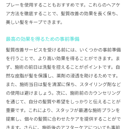
プレーを使用することもおすすめです。これらのヘアケ
最新技術がもたらす髪質改善のメリット
ア方法を徹底することで、髪質改善の効果を長く保ち、
テクノロジーを駆使した髪質分析と施術
美しい髪をキープできます。
最新技術を活用した髪質改善の実例
技術進化の背景と髪質改善の未来
最高の効果を得るための事前準備
アフターケアの重要性と長持ちする美しい仕上
髪質改善サービスを受ける前には、いくつかの事前準備
がり
を行うことで、より高い効果を得ることができます。ま
縮毛矯正後のアフターケアの基本
ず、施術の前日は洗髪を控えることがポイントです。自
然な皮脂が髪を保護し、薬剤の浸透を助けるためです。
持続的な美しさを保つための日常ケア
また、施術当日は髪を清潔に保ち、スタイリング剤など
おすすめのアフターケア製品
の使用は避けましょう。次に、施術前のカウンセリング
アフターケアを成功させるポイント
を通じて、自分の髪質や希望をしっかりと伝えることが
トラブルを避けるためのアフターケア方法
重要です。これにより、スタッフが最適な施術プランを
長持ちする美しい仕上がりを実現する秘訣
提案し、個々の髪質に合わせたケアを提供することがで
銀座の美容室で体験する極上の髪質改善
きます。さらに、施術後のアフターケアについても事前