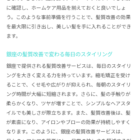
銀座の美容室が選ばれる理由
に確認し、ホームケア用品を揃えておくと良いでしょ
極上の施術を体験できる美容室の紹介
う。このような事前準備を行うことで、髪質改善の効果
を最大限に引き出し、美しい髪を手に入れることができ
銀座の美容室での髪質改善の流れ
ます。
銀座の美容室の口コミと評価
他のエリアとの差別化ポイント
銀座の髪質改善で変わる毎日のスタイリング
銀座で極上の髪質改善を予約する方法
銀座で提供される髪質改善サービスは、毎日のスタイリ
ングを大きく変える力を持っています。縮毛矯正を受け
ることで、くせ毛や広がりが抑えられ、毎朝のスタイリ
ング時間が大幅に短縮されます。さらに、髪の手触りが
柔らかくなり、ツヤが増すことで、シンプルなヘアスタ
イルでも美しさが際立ちます。また、髪質改善後は、髪
が素直になり、アイロンやブローの効果が持続しやすく
なります。このように、銀座の髪質改善サービスは、