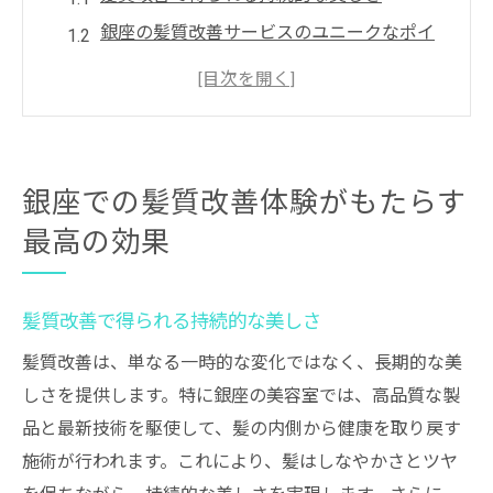
銀座の髪質改善サービスのユニークなポイ
ント
髪質改善後のヘアケア方法
最高の効果を得るための事前準備
銀座の髪質改善で変わる毎日のスタイリン
銀座での髪質改善体験がもたらす
グ
最高の効果
髪質改善がもたらすメンタル面の効果
プロの縮毛矯正で髪質改善を実現する方法
髪質改善で得られる持続的な美しさ
プロの縮毛矯正による髪質改善の手順
縮毛矯正前のカウンセリングの重要性
髪質改善は、単なる一時的な変化ではなく、長期的な美
しさを提供します。特に銀座の美容室では、高品質な製
髪質改善に適した縮毛矯正の種類
品と最新技術を駆使して、髪の内側から健康を取り戻す
プロの技術が生きる縮毛矯正の秘密
施術が行われます。これにより、髪はしなやかさとツヤ
縮毛矯正と髪質改善の相乗効果