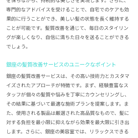
を保ちながら、持続的な美しさを実現します。さらに、
施術後のアフターケアで髪質改善を持続
専門的なアドバイスを受けることで、自宅でのケアも効
高級感あふれる銀座での髪質改善の魅力
果的に行うことができ、美しい髪の状態を長く維持する
銀座の美容室が提供する特別なサービス
ことが可能です。髪質改善を通じて、毎日のスタイリン
高級感あふれる施術空間の魅力
グが楽しくなり、自信に満ちた日々を送ることができる
でしょう。
一流のプロフェッショナルによる施術の特
徴
銀座の髪質改善サービスのユニークなポイント
高品質な製品がもたらす髪質改善の効果
銀座の髪質改善サービスは、その高い技術力とカスタマ
銀座ならではのリラックスした施術体験
イズされたアプローチが特徴です。まず、経験豊富なス
セレブリティも訪れる銀座の美容室
タッフが個々の髪質や悩みを丁寧にカウンセリングし、
経験豊富なスタッフが提案する最適な髪質改善
その結果に基づいて最適な施術プランを提案します。ま
プラン
た、使用される製品は厳選された高品質なもので、髪に
髪質改善プランのカスタマイズ方法
対する負担を最小限に抑えながら効果を最大限に引き出
個々の髪質に合わせた施術内容の提案
します。さらに、銀座の美容室では、リラックスできる