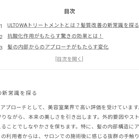
目次
ULTOWAトリートメントとは？髪質改善の新常識を探
抗酸化作用がもたらす驚きの効果とは！
髪の内部からのアプローチがもたらす変化
実際の体験談に見るULTOWAトリートメントの威力
髪の悩みを解決する救世主、ULTOWAトリートメント
日常生活に潜む髪への負担とその軽減方法
新たな髪質改善の可能性を見つけよう！
の新常識を探る
たなアプローチとして、美容室業界で高い評価を受けていま
りながら、本来の美しさを引き出します。外的要因やストレ
えることでしなやかさを保ちます。特に、髪の内部構造に
くの利用者からは、サロンでの施術後に感じる抜群の手触