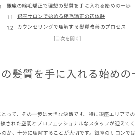
銀座の縮毛矯正で理想の髪質を手に入れる始めの一歩
銀座サロンで始める縮毛矯正の初体験
カウンセリングで理解する髪質改善のプロセス
縮毛矯正前の準備と心構え
あなたの髪に合った縮毛矯正メニューの選び方
予約から施術までの流れを知る
初めての縮毛矯正で安心できるポイント
想の髪質を手に入れる始めの
最新技術が光る銀座の縮毛矯正の魅力
革新技術を体感できる銀座の縮毛矯正
最新の縮毛矯正技術が生む驚きの効果
銀座サロンでしか味わえない特別な体験
にとって、その一歩は大きな決断です。特に銀座エリアで
最新設備と技術者の腕が光る縮毛矯正
洗練された空間とプロフェッショナルなスタッフが迎えて
銀座のサロンが提供する最新の髪質改善技術
るのか、十分に理解することが大切です。銀座のサロンで