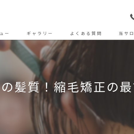
ュー
ギャラリー
よくある質問
当サ
カット
カラー
トリート
想の髪質！縮毛矯正の最
パーマ
縮毛矯正