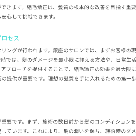
ができます。縮毛矯正は、髪質の根本的な改善を目指す重
縮毛矯正の進化をリアルに感じる
も安心して挑戦できます。
縮毛矯正で髪質改善銀座の高級サロンが提供する新体
高級サロンならではの縮毛矯正体験
プロセス
髪質改善を叶える特別な施術メニュー
セリングが行われます。銀座のサロンでは、まずお客様の
おもてなしと技術が融合したサロンの魅力
段階では、髪のダメージを最小限に抑える方法や、日常生
ラグジュアリーな空間での縮毛矯正の秘密
たアプローチを提供することで、縮毛矯正の効果を最大限
プロフェッショナルが手掛ける髪質改善
術の提供が重要です。理想の髪質を手に入れるための第一
高級サロンでの新しい自分へのステップ
銀座の縮毛矯正で見つけるあなたの新しい髪の可能性
自分だけのスタイルを見つける縮毛矯正
髪質改善で広がる美容の可能性
が重要です。まず、施術の数日前から髪のコンディション
縮毛矯正で変わる毎日のヘアスタイル
奨しています。これにより、髪の潤いを保ち、施術時のダ
新しい髪質で叶える自分らしさ