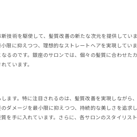
理想のヘアスタイルを実現するテクニック
銀座のサロンで得られるスタイルの提案
髪質改善で可能になる新しいスタイル
縮毛矯正後のヘアケアとスタイリング方法
革新技術を駆使して、髪質改善の新たな次元を提供してい
最小限に抑えつつ、理想的なストレートヘアを実現してい
自分らしいスタイルを楽しむ秘訣
となるのです。銀座のサロンでは、個々の髪質に合わせた
されています。
らします。特に注目されるのは、髪質改善を実現しながら
髪のダメージを最小限に抑えつつ、持続的な美しさを追求
髪質を手に入れています。さらに、各サロンのスタイリス