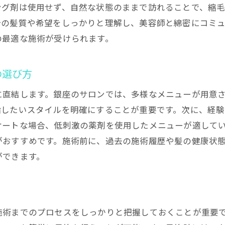
ング剤は使用せず、自然な状態のままで訪れることで、縮
縮毛矯正後のスタイリングの楽しさ
分の髪質や希望をしっかりと理解し、美容師と綿密にコミ
髪の可能性を引き出す縮毛矯正
の最適な施術が受けられます。
自信を持てる日々は銀座の縮毛矯正から始まる
髪質改善で得られる毎日の自信
の選び方
縮毛矯正がもたらすポジティブな変化
に直結します。銀座のサロンでは、多様なメニューが用意
自信を持って過ごせる新しい日常
指したいスタイルを明確にすることが重要です。次に、経
縮毛矯正で変わる自分の魅力
ケートな場合、低刺激の薬剤を使用したメニューが適して
髪質改善が叶える心の安定
がおすすめです。施術前に、過去の施術履歴や髪の健康状
ができます。
銀座サロンで得る自信の理由
銀座で体験する縮毛矯正の革新とその効果
革新技術による縮毛矯正の効果とは
銀座のサロンが提供する高品質な縮毛矯正
施術までのプロセスをしっかりと把握しておくことが重要