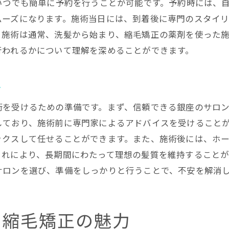
最新技術がもたらす驚きの変化
いつでも簡単に予約を行うことが可能です。予約時には、
ムーズになります。施術当日には、到着後に専門のスタイ
縮毛矯正の効果を最大限に引き出す方法
。施術は通常、洗髪から始まり、縮毛矯正の薬剤を使った
髪質改善で感じる変化と満足感
行われるかについて理解を深めることができます。
革新技術で叶える理想の髪質
髪質改善を実現する銀座の縮毛矯正の選び方
ト
自分に合った縮毛矯正の見つけ方
術を受けるための準備です。まず、信頼できる銀座のサロ
サロン選びで失敗しないためのポイント
しており、施術前に専門家によるアドバイスを受けること
縮毛矯正の施術内容を知る
ックスして任せることができます。また、施術後には、ホ
口コミと評価で選ぶ銀座のサロン
これにより、長期間にわたって理想の髪質を維持すること
施術前に確認すべき重要ポイント
サロンを選び、準備をしっかりと行うことで、不安を解消
理想の髪質を叶えるサロン選びのコツ
銀座の縮毛矯正で叶える理想のヘアスタイル
の縮毛矯正の魅力
縮毛矯正後のアフタースタイリング