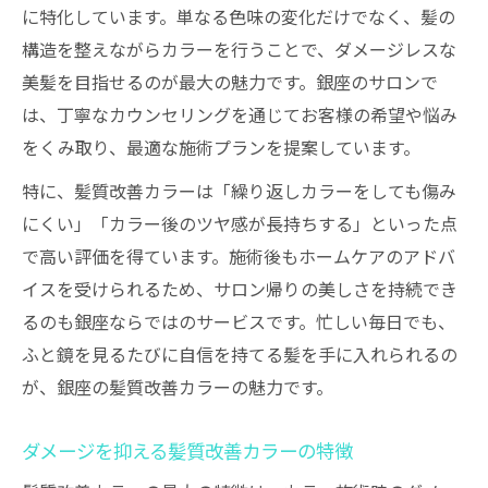
介
に特化しています。単なる色味の変化だけでなく、髪の
構造を整えながらカラーを行うことで、ダメージレスな
髪質改善カラーが叶える理想の美髪習慣
美髪を目指せるのが最大の魅力です。銀座のサロンで
ダメージ知らずの美髪を髪質改善カラーで
は、丁寧なカウンセリングを通じてお客様の希望や悩み
実現
をくみ取り、最適な施術プランを提案しています。
髪質改善カラーの効果的な活用ポイント
特に、髪質改善カラーは「繰り返しカラーをしても傷み
髪質改善カラーで美髪をキープする方法
にくい」「カラー後のツヤ感が長持ちする」といった点
パサつきをケアする最新施術解説
で高い評価を得ています。施術後もホームケアのアドバ
パサつき解消に髪質改善カラーが有効な理
イスを受けられるため、サロン帰りの美しさを持続でき
由
るのも銀座ならではのサービスです。忙しい毎日でも、
髪質改善カラーでしっとり艶髪を目指すコ
ふと鏡を見るたびに自信を持てる髪を手に入れられるの
ツ
が、銀座の髪質改善カラーの魅力です。
髪質改善カラーとトリートメントの相乗効
果
ダメージを抑える髪質改善カラーの特徴
パサつき悩みも安心の髪質改善カラー施術