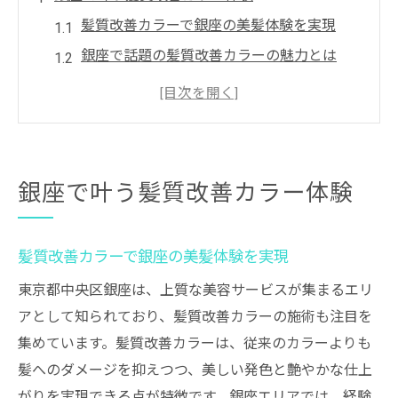
髪質改善カラーで銀座の美髪体験を実現
銀座で話題の髪質改善カラーの魅力とは
ダメージを抑える髪質改善カラーの特徴
髪質改善カラーが叶える上質な艶髪の理由
銀座で受ける髪質改善カラーの選び方ガイ
ド
銀座で叶う髪質改善カラー体験
理想の艶髪を目指す髪質改善術
髪質改善カラーで理想の艶髪を実現する方
髪質改善カラーで銀座の美髪体験を実現
法
東京都中央区銀座は、上質な美容サービスが集まるエリ
艶髪へ導く髪質改善カラー施術の流れを解
アとして知られており、髪質改善カラーの施術も注目を
説
集めています。髪質改善カラーは、従来のカラーよりも
髪質改善カラーでパサつきを抑えるコツと
髪へのダメージを抑えつつ、美しい発色と艶やかな仕上
は
がりを実現できる点が特徴です。銀座エリアでは、経験