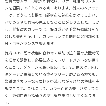
髪質改善カラーの最大の特徴は、カラー施術時のダメー
法
ジを極限まで抑えられる点にあります。従来のヘアカラ
最新の髪質改善カラーで叶う柔らかな髪質
ーは、どうしても髪の内部構造に負担をかけてしまい、
自信が持てる艶髪の秘訣を大公開
パサつきや切れ毛の原因となることがありました。しか
し、髪質改善カラーでは、保湿成分や毛髪補修成分を配
髪質改善カラーが自信につながる理由とは
合した薬剤を使用し、カラーリングと同時に髪内部の水
艶髪を保つ髪質改善カラーのケア方法紹介
分・栄養バランスを整えます。
髪質改善カラーで周囲に差がつく美髪を実
現
施術中は、髪の状態に合わせて薬剤の塗布量や放置時間
を細かく調整し、必要に応じてトリートメントを併用す
自宅でも続けたい髪質改善カラー後のケア
ることで、ダメージを最小限に抑えます。例えば、既に
術
ダメージが蓄積している方やブリーチ歴がある方でも、
髪質改善カラーで毎日が輝く艶髪習慣を身
髪質改善カラーなら負担を軽減しながら理想の色味を実
につけよう
現できます。これにより、カラー直後の美しさだけでな
く、数週間後も指通りの良い髪を維持しやすくなりま
す。