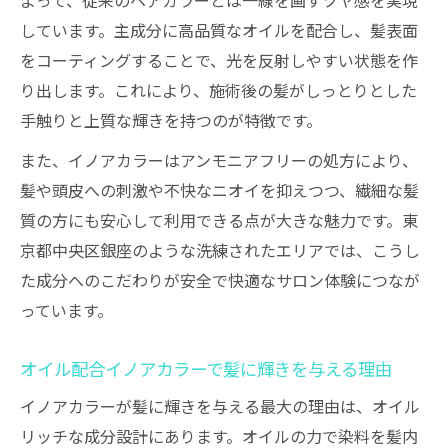
よって、従来のヘアカラーとは一線を画すツヤ感を実現
銀座の美容サロンで選ばれるイノアカラー
しています。主成分に高品質なオイルを配合し、髪表面
の魅力
をコーティングすることで、光を反射しやすい状態を作
東京都中央区銀座で体験できるイノアカラ
り出します。これにより、施術後の髪がしっとりとした
ーの特長
手触りと上質な輝きを持つのが特徴です。
洗練された銀座エリアでのイノアカラー施
また、イノアカラーはアンモニアフリーの処方により、
術体験
髪や頭皮への刺激や不快なニオイを抑えつつ、繊細な髪
銀座で人気のイノアカラーが支持される背
質の方にも安心して利用できる点が大きな魅力です。東
景
京都中央区銀座のような洗練されたエリアでは、こうし
た成分へのこだわりが安全で快適なサロン体験につなが
頭皮に優しいイノアカラーの秘密を解明
っています。
イノアカラーの低刺激成分が頭皮を守る理
由
オイル配合イノアカラーで髪に輝きを与える理由
オイルリッチなイノアカラーは頭皮にどう
イノアカラーが髪に輝きを与える最大の理由は、オイル
優しいか
リッチな成分設計にあります。オイルの力で染料を髪内
敏感肌にも安心なイノアカラー成分の工夫