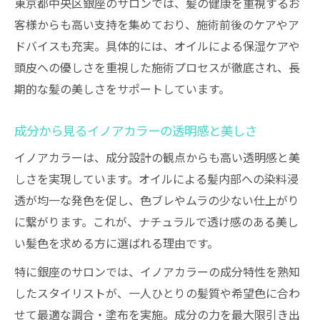
東京都中央区銀座のサロンでは、髪の健康を重視するお
イノアカラーの信頼性を支える成分分析
客様からも高い支持を集めており、施術前後のケアやア
科学的視点で評価するイノアカラーの高品
ドバイスも充実。具体的には、オイルによる保湿ケアや
質
頭皮への優しさを重視した施術プロセスが徹底され、長
イノアカラーがもたらす安心感の理由に迫
期的な髪の美しさをサポートしています。
る
成分から見るイノアカラーの透明感と美しさ
イノアカラーは、成分設計の観点からも高い透明感と美
しさを実現しています。オイルによる髪内部への染料浸
透が均一な発色を促し、色ブレやムラの少ない仕上がり
に繋がります。これが、ナチュラルで透け感のある美し
い髪色を求める方に選ばれる理由です。
特に銀座のサロンでは、イノアカラーの成分特性を熟知
したスタイリストが、一人ひとりの髪質や希望色に合わ
せて最適な調合・塗布を実施。成分の力を最大限引き出