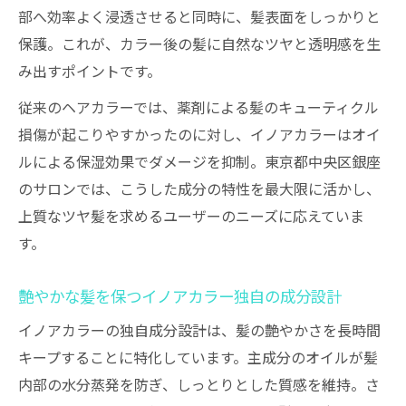
部へ効率よく浸透させると同時に、髪表面をしっかりと
イノアカラーが頭皮トラブルを防ぐ秘密に
保護。これが、カラー後の髪に自然なツヤと透明感を生
迫る
み出すポイントです。
イノアカラー施術で感じる頭皮の快適さと
従来のヘアカラーでは、薬剤による髪のキューティクル
は
損傷が起こりやすかったのに対し、イノアカラーはオイ
白髪にも明るさを生むイノアカラーの魅力
ルによる保湿効果でダメージを抑制。東京都中央区銀座
イノアカラーで白髪も明るく自然に染まる
のサロンでは、こうした成分の特性を最大限に活かし、
理由
上質なツヤ髪を求めるユーザーのニーズに応えていま
白髪染めに適したイノアカラーの成分特性
す。
イノアカラーは白髪でも透明感とツヤを実
現
艶やかな髪を保つイノアカラー独自の成分設計
白髪にも明るさを与えるイノアカラーの実
イノアカラーの独自成分設計は、髪の艶やかさを長時間
力
キープすることに特化しています。主成分のオイルが髪
イノアカラーによる白髪染めの色持ちと仕
内部の水分蒸発を防ぎ、しっとりとした質感を維持。さ
上がり