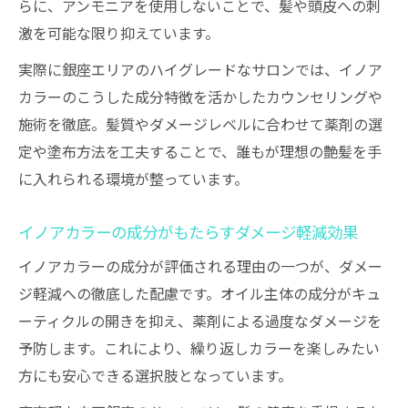
らに、アンモニアを使用しないことで、髪や頭皮への刺
刺激臭を抑えた快適なカラー体験の理由
激を可能な限り抑えています。
イノアカラーの成分が刺激臭を大幅に軽減
実際に銀座エリアのハイグレードなサロンでは、イノア
快適なカラー体験を叶えるイノアカラーの
カラーのこうした成分特徴を活かしたカウンセリングや
配合
施術を徹底。髪質やダメージレベルに合わせて薬剤の選
アンモニアフリーで匂いが気にならないイ
定や塗布方法を工夫することで、誰もが理想の艶髪を手
ノアカラー
に入れられる環境が整っています。
イノアカラーが選ばれる無臭へのこだわり
イノアカラーの成分がもたらすダメージ軽減効果
ストレスフリーな施術を実現するイノアカ
イノアカラーの成分が評価される理由の一つが、ダメー
ラー
ジ軽減への徹底した配慮です。オイル主体の成分がキュ
科学的視点で見るイノアカラーの安心感
ーティクルの開きを抑え、薬剤による過度なダメージを
イノアカラー成分の安全性を科学的に解説
予防します。これにより、繰り返しカラーを楽しみたい
科学的根拠に基づくイノアカラーの低ダメ
方にも安心できる選択肢となっています。
ージ