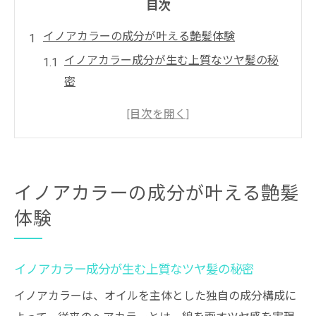
目次
イノアカラーの成分が叶える艶髪体験
イノアカラー成分が生む上質なツヤ髪の秘
密
オイル配合イノアカラーで髪に輝きを与え
る理由
艶やかな髪を保つイノアカラー独自の成分
設計
イノアカラーの成分が叶える艶髪
イノアカラーの成分がもたらすダメージ軽
体験
減効果
成分から見るイノアカラーの透明感と美し
さ
イノアカラー成分が生む上質なツヤ髪の秘密
東京都中央区銀座で話題のイノアカラーとは
イノアカラーは、オイルを主体とした独自の成分構成に
イノアカラーが銀座で注目される理由とは